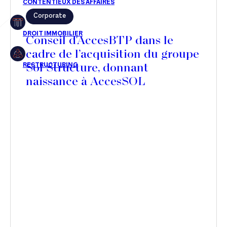
Corporate
Restructuring
Conseil d'AccesBTP dans le
cadre de l’acquisition du groupe
Sol Structure, donnant
Article
naissance à AccesSOL
Cabinet
Presse
Récompense
Transaction