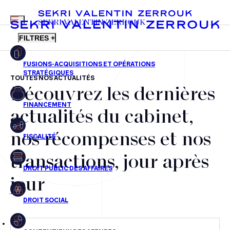
MENU
SEKRI VALENTIN ZERROUK
FILTRES +
TOUTES NOS ACTUALITÉS
Découvrez les dernières
FR
EN
Fusions-acquisitions et opérations stratégiques
actualités du cabinet,
Financement
nos récompenses et nos
Fiscalité
transactions, jour après
Droit public des affaires
jour
Droit social
Contentieux des affaires
Droit immobilier