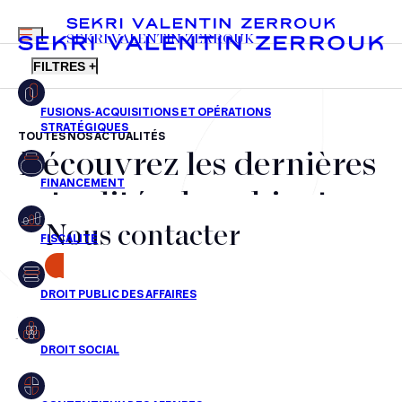
MENU
SEKRI VALENTIN ZERROUK
FILTRES +
TOUTES NOS ACTUALITÉS
Découvrez les dernières
FR
EN
Fusions-acquisitions et opérations stratégiques
actualités du cabinet,
Financement
Nous contacter
nos récompenses et nos
Fiscalité
transactions, jour après
CONTACT
Droit public des affaires
jour
Droit social
Contentieux des affaires
Aucun résultats pour cette recherche
Droit immobilier