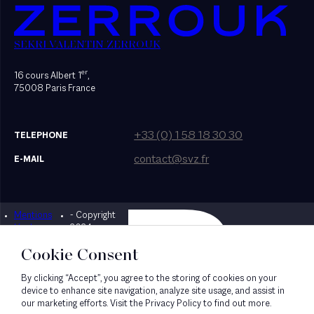
SEKRI VALENTIN ZERROUK
er
16 cours Albert 1
,
75008 Paris France
+33 (0) 1 58 18 30 30
TELEPHONE
contact@svz.fr
E-MAIL
Mentions
- Copyright
Designed by Bonhomme
légales
2024
Cookie Consent
By clicking “Accept”, you agree to the storing of cookies on your
device to enhance site navigation, analyze site usage, and assist in
our marketing efforts. Visit the Privacy Policy to find out more.