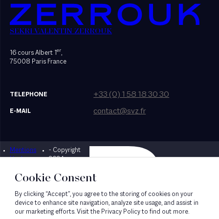
SEKRI VALENTIN ZERROUK
er
16 cours Albert 1
,
75008 Paris France
+33 (0) 1 58 18 30 30
TELEPHONE
contact@svz.fr
E-MAIL
Mentions
- Copyright
Designed by Bonhomme
légales
2024
Cookie Consent
By clicking “Accept”, you agree to the storing of cookies on your
device to enhance site navigation, analyze site usage, and assist in
our marketing efforts. Visit the Privacy Policy to find out more.