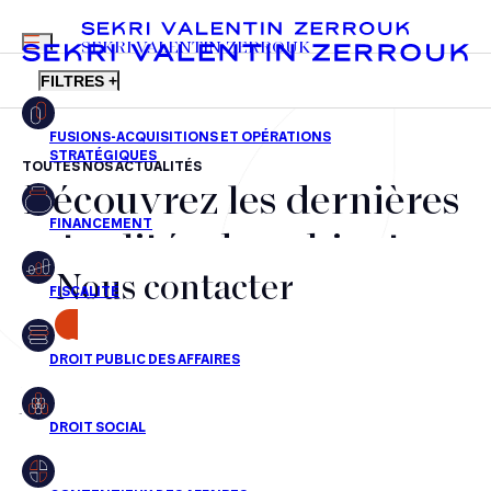
MENU
SEKRI VALENTIN ZERROUK
FILTRES +
TOUTES NOS ACTUALITÉS
Découvrez les dernières
FR
EN
Fusions-acquisitions et opérations stratégiques
actualités du cabinet,
Financement
Nous contacter
nos récompenses et nos
Fiscalité
transactions, jour après
CONTACT
Droit public des affaires
jour
Droit social
Contentieux des affaires
Aucun résultats pour cette recherche
Droit immobilier