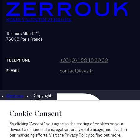
SEKRI VALENTIN ZERROUK
er
16 cours Albert 1
,
75008 Paris France
+33 (0) 1 58 18 30 30
TELEPHONE
contact@svz.fr
E-MAIL
Mentions
- Copyright
Designed by Bonhomme
légales
2024
Cookie Consent
By clicking “Accept”, you agree to the storing of cookies on your
device to enhance site navigation, analyze site usage, and assist in
our marketing efforts. Visit the Privacy Policy to find out more.