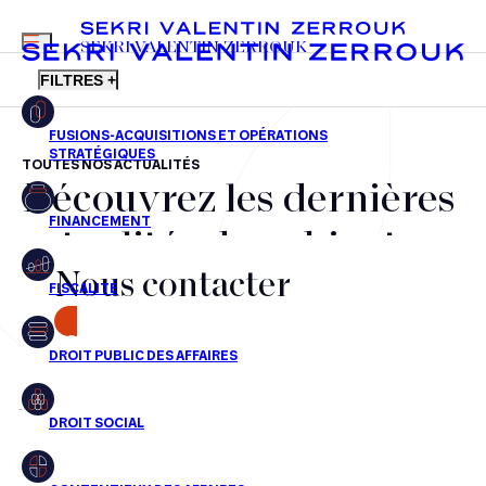
MENU
SEKRI VALENTIN ZERROUK
FILTRES +
TOUTES NOS ACTUALITÉS
Découvrez les dernières
FR
EN
Fusions-acquisitions et opérations stratégiques
actualités du cabinet,
Financement
Nous contacter
nos récompenses et nos
Fiscalité
transactions, jour après
CONTACT
Droit public des affaires
jour
Droit social
Contentieux des affaires
Aucun résultats pour cette recherche
Droit immobilier