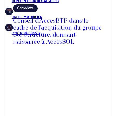
Corporate
Restructuring
Conseil d'AccesBTP dans le
cadre de l’acquisition du groupe
Sol Structure, donnant
Article
naissance à AccesSOL
Cabinet
Presse
Récompense
Transaction