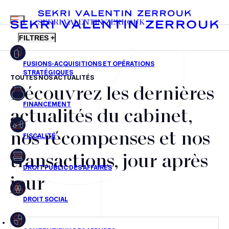
MENU
SEKRI VALENTIN ZERROUK
FILTRES +
TOUTES NOS ACTUALITÉS
Découvrez les dernières
FR
EN
Fusions-acquisitions et opérations stratégiques
actualités du cabinet,
Financement
nos récompenses et nos
Fiscalité
transactions, jour après
Droit public des affaires
jour
Droit social
Contentieux des affaires
Droit immobilier