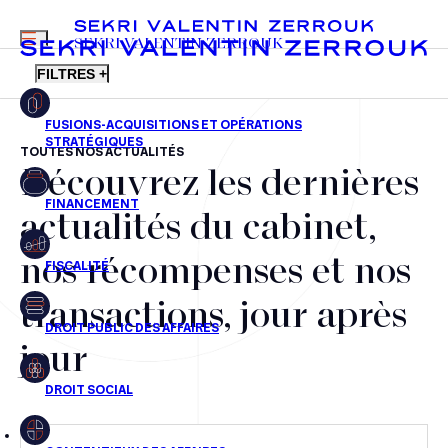
MENU
SEKRI VALENTIN ZERROUK
FILTRES +
TOUTES NOS ACTUALITÉS
Découvrez les dernières
FR
EN
Fusions-acquisitions et opérations stratégiques
actualités du cabinet,
Financement
nos récompenses et nos
Fiscalité
transactions, jour après
Droit public des affaires
jour
Droit social
Contentieux des affaires
Droit immobilier