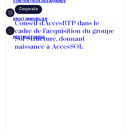
Corporate
Restructuring
Conseil d'AccesBTP dans le
cadre de l’acquisition du groupe
Sol Structure, donnant
Article
naissance à AccesSOL
Cabinet
Presse
Récompense
Transaction