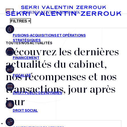
MENU
SEKRI VALENTIN ZERROUK
FILTRES +
TOUTES NOS ACTUALITÉS
Découvrez les dernières
FR
EN
Fusions-acquisitions et opérations stratégiques
actualités du cabinet,
Financement
nos récompenses et nos
Fiscalité
transactions, jour après
Droit public des affaires
jour
Droit social
Contentieux des affaires
Droit immobilier