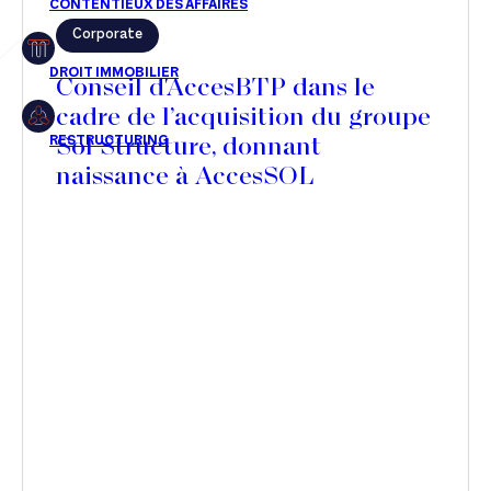
Corporate
Restructuring
Conseil d'AccesBTP dans le
cadre de l’acquisition du groupe
Sol Structure, donnant
Article
naissance à AccesSOL
Cabinet
Presse
Récompense
Transaction