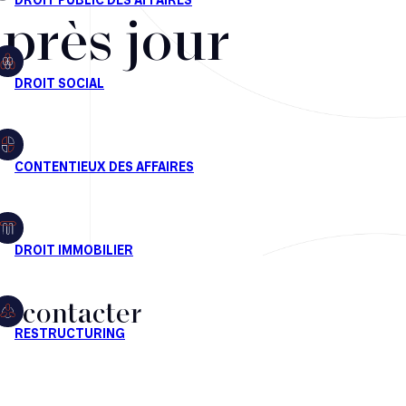
après jour
s contacter
CT