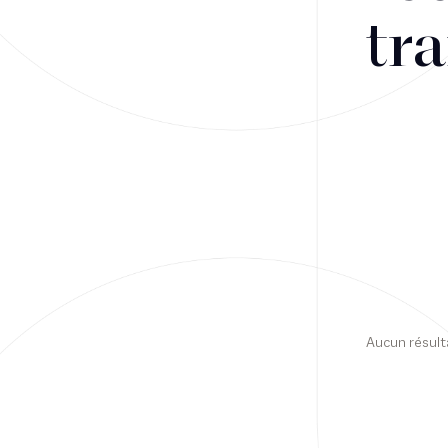
tra
Financement
Fiscalité
Droit public des affaires
Droit social
Contentieux des affaires
Droit immobilier
Restructuring
Aucun résult
Article
Cabinet
Presse