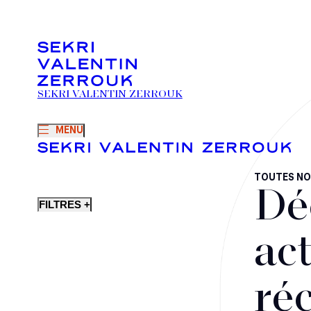
SEKRI VALENTIN ZERROUK
MENU
TOUTES NO
Dé
FILTRES +
act
ré
Fusions-acquisitions et opérations stratégiques