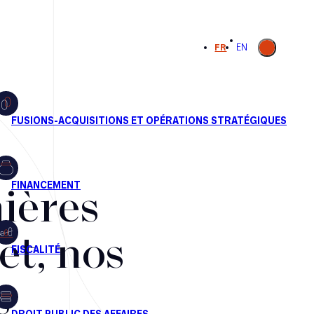
Ouvrir la
FR
EN
recherche
ières
et, nos
s