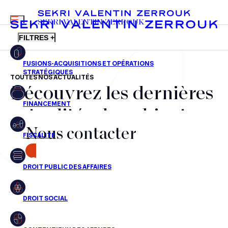
MENU
SEKRI VALENTIN ZERROUK
FILTRES +
TOUTES NOS ACTUALITÉS
Découvrez les dernières
FR
EN
Fusions-acquisitions et opérations stratégiques
actualités du cabinet,
Financement
Nous contacter
nos récompenses et nos
Fiscalité
transactions, jour après
CONTACT
Droit public des affaires
jour
Droit social
Contentieux des affaires
Aucun résultats pour cette recherche
Droit immobilier