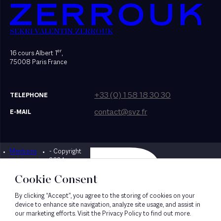
SEKRI VALENTIN ZERROUK
er
16 cours Albert 1
,
75008 Paris France
+33 (0) 1 58 18 30 30
TELEPHONE
contact@svz.fr
E-MAIL
Mentions
- Copyright
Designed by Bonhomme
légales
2024
Cookie Consent
By clicking “Accept”, you agree to the storing of cookies on your
device to enhance site navigation, analyze site usage, and assist in
our marketing efforts. Visit the Privacy Policy to find out more.