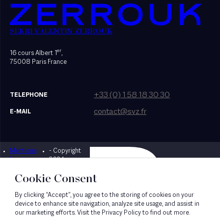
SEKRI VALENTIN ZERROUK
er
16 cours Albert 1
,
75008 Paris France
+33 (0) 1 58 18 30 30
TELEPHONE
contact@svz.fr
E-MAIL
Mentions
- Copyright
Designed by Bonhomme
légales
2024
Cookie Consent
By clicking “Accept”, you agree to the storing of cookies on your
device to enhance site navigation, analyze site usage, and assist in
our marketing efforts. Visit the Privacy Policy to find out more.