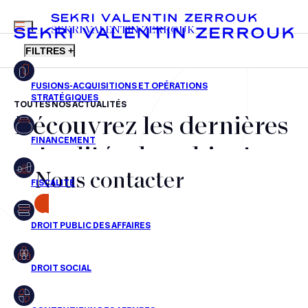
MENU
SEKRI VALENTIN ZERROUK
FILTRES +
TOUTES NOS ACTUALITÉS
Découvrez les dernières
FR
EN
Fusions-acquisitions et opérations stratégiques
actualités du cabinet,
Financement
Nous contacter
nos récompenses et nos
Fiscalité
transactions, jour après
CONTACT
Droit public des affaires
jour
Droit social
Contentieux des affaires
Aucun résultats pour cette recherche
Droit immobilier