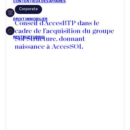
Corporate
Restructuring
Conseil d'AccesBTP dans le
cadre de l’acquisition du groupe
Sol Structure, donnant
Article
naissance à AccesSOL
Cabinet
Presse
Récompense
Transaction