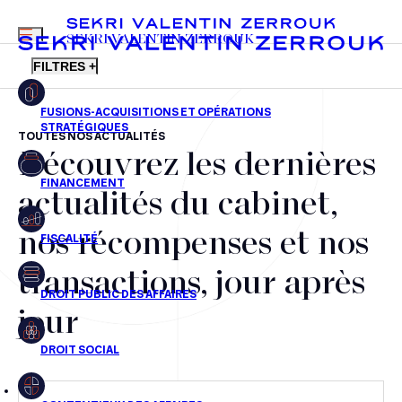
MENU
SEKRI VALENTIN ZERROUK
FILTRES +
TOUTES NOS ACTUALITÉS
Découvrez les dernières
FR
EN
Fusions-acquisitions et opérations stratégiques
actualités du cabinet,
Financement
nos récompenses et nos
Fiscalité
transactions, jour après
Droit public des affaires
jour
Droit social
Contentieux des affaires
Droit immobilier