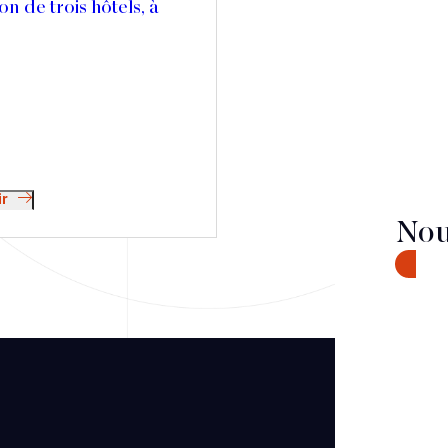
on de trois hôtels, à
ir
Nou
CONTA