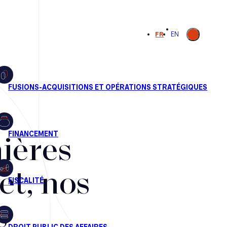
Ouvrir la
FR
EN
recherche
ières
et, nos
s