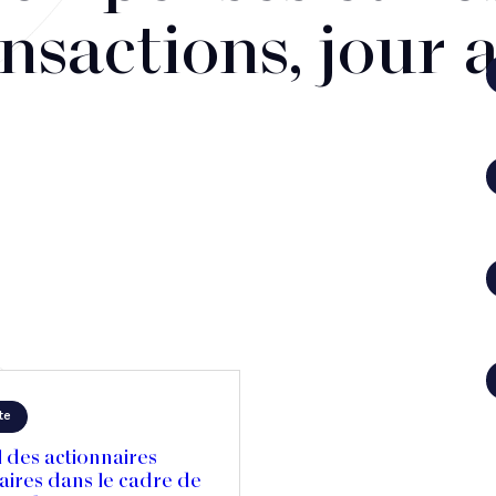
nsactions, jour 
te
 des actionnaires
aires dans le cadre de