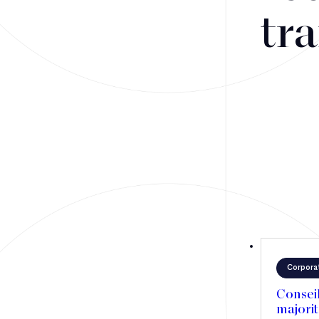
Fusions-acquisitions et opérations stratégiques
tra
Financement
Fiscalité
Droit public des affaires
Droit social
Contentieux des affaires
Droit immobilier
Restructuring
Corpora
Article
Conseil
majorit
Cabinet