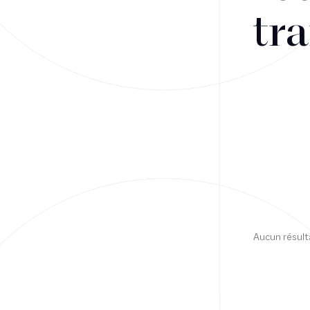
tra
Financement
Fiscalité
Droit public des affaires
Droit social
Contentieux des affaires
Droit immobilier
Restructuring
Aucun résult
Article
Cabinet
Presse