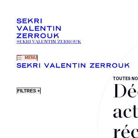
SEKRI VALENTIN ZERROUK
MENU
TOUTES NO
Dé
FILTRES +
act
ré
Fusions-acquisitions et opérations stratégiques