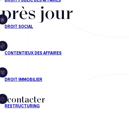
après jour
s contacter
CT