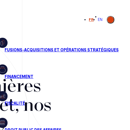
Ouvrir la
FR
EN
recherche
ières
et, nos
s