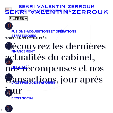
MENU
SEKRI VALENTIN ZERROUK
FILTRES +
TOUTES NOS ACTUALITÉS
Découvrez les dernières
FR
EN
Fusions-acquisitions et opérations stratégiques
actualités du cabinet,
Financement
nos récompenses et nos
Fiscalité
transactions, jour après
Droit public des affaires
jour
Droit social
Contentieux des affaires
Droit immobilier