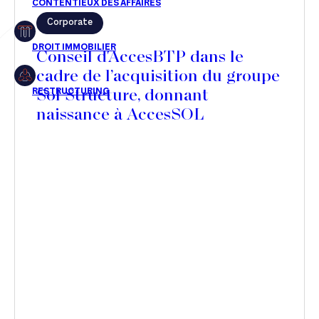
Corporate
Restructuring
Conseil d'AccesBTP dans le
cadre de l’acquisition du groupe
Sol Structure, donnant
Article
naissance à AccesSOL
Cabinet
Presse
Récompense
Transaction