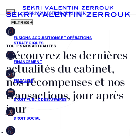
MENU
SEKRI VALENTIN ZERROUK
FILTRES +
TOUTES NOS ACTUALITÉS
Découvrez les dernières
FR
EN
Fusions-acquisitions et opérations stratégiques
actualités du cabinet,
Financement
nos récompenses et nos
Fiscalité
transactions, jour après
Droit public des affaires
jour
Droit social
Contentieux des affaires
Droit immobilier