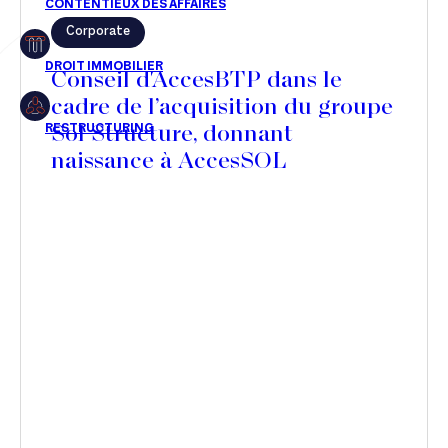
Corporate
Restructuring
Conseil d'AccesBTP dans le
cadre de l’acquisition du groupe
Sol Structure, donnant
Article
naissance à AccesSOL
Cabinet
Presse
Récompense
Transaction