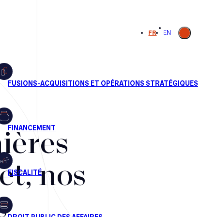
Ouvrir la
FR
EN
recherche
ières
et, nos
s