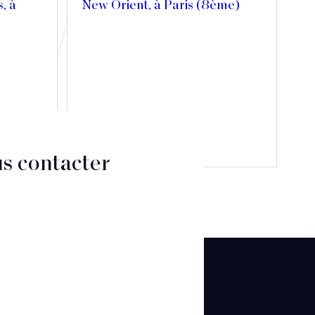
s, à
New Orient, à Paris (8ème)
Découvrir
s contacter
CT