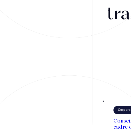
Fusions-acquisitions et opérations stratégiques
tra
Financement
Fiscalité
Droit public des affaires
Droit social
Contentieux des affaires
Droit immobilier
Restructuring
Corpora
Article
Consei
cadre d
Cabinet