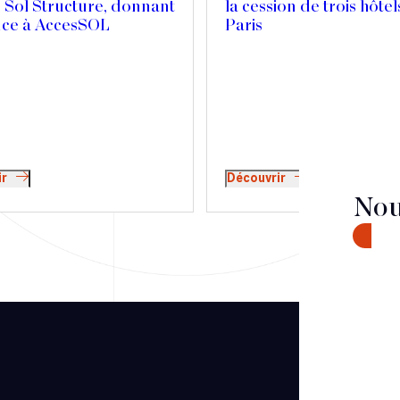
 Sol Structure, donnant
la cession de trois hôtel
nce à AccesSOL
Paris
ir
Découvrir
Nou
CONTA