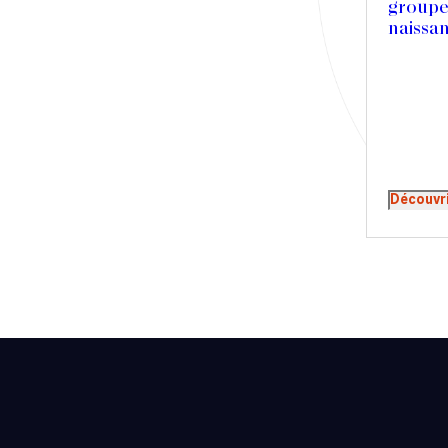
groupe
Presse
naissa
Récompense
Transaction
Découvr