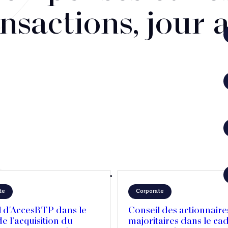
nsactions, jour 
te
Corporate
l d'AccesBTP dans le
Conseil des actionnaire
e l’acquisition du
majoritaires dans le ca