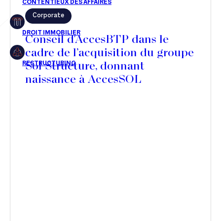
Corporate
Restructuring
Conseil d'AccesBTP dans le
cadre de l’acquisition du groupe
Sol Structure, donnant
Article
naissance à AccesSOL
Cabinet
Presse
Récompense
Transaction