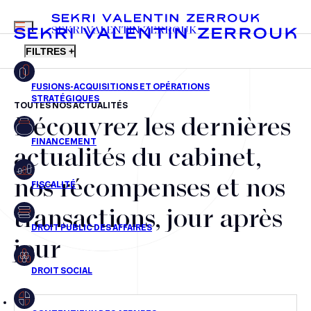
MENU
SEKRI VALENTIN ZERROUK
FILTRES +
TOUTES NOS ACTUALITÉS
Découvrez les dernières
FR
EN
Fusions-acquisitions et opérations stratégiques
actualités du cabinet,
Financement
nos récompenses et nos
Fiscalité
transactions, jour après
Droit public des affaires
jour
Droit social
Contentieux des affaires
Droit immobilier