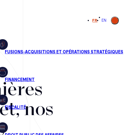
Ouvrir la
FR
EN
recherche
ières
et, nos
s