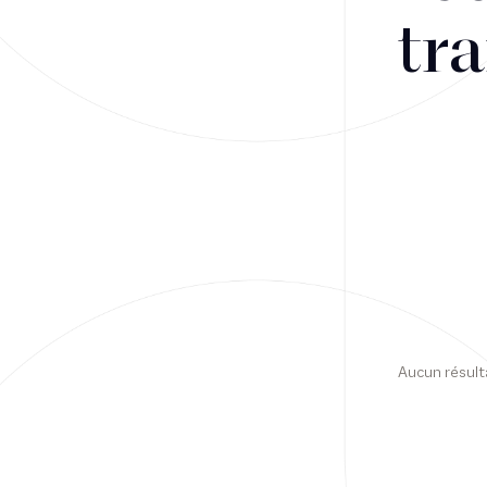
tra
Financement
Fiscalité
Droit public des affaires
Droit social
Contentieux des affaires
Droit immobilier
Restructuring
Aucun résult
Article
Cabinet
Presse