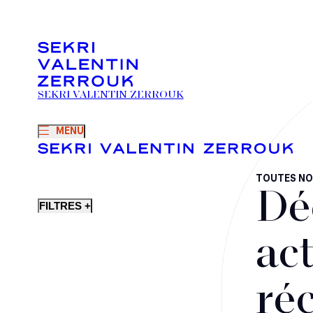
SEKRI VALENTIN ZERROUK
MENU
TOUTES NO
Dé
FILTRES +
act
ré
Fusions-acquisitions et opérations stratégiques