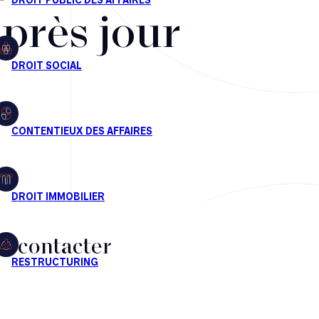
après jour
s contacter
CT