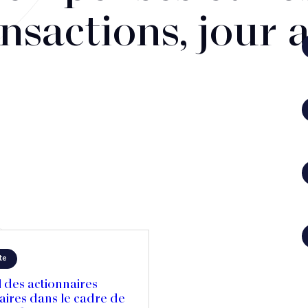
nsactions, jour 
te
 des actionnaires
aires dans le cadre de