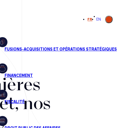
Ouvrir la
FR
EN
recherche
ières
et, nos
s