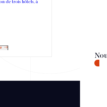
on de trois hôtels, à
ir
Nou
CONTA