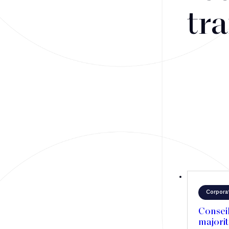
Fusions-acquisitions et opérations stratégiques
tra
Financement
Fiscalité
Droit public des affaires
Droit social
Contentieux des affaires
Droit immobilier
Restructuring
Corpora
Article
Conseil
majorit
Cabinet