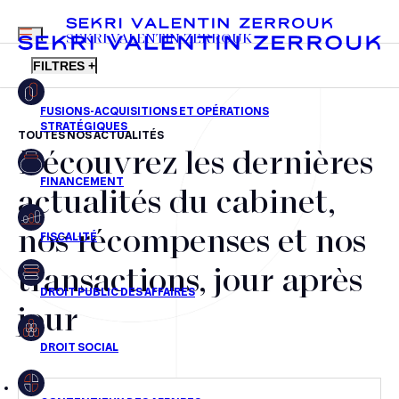
MENU
SEKRI VALENTIN ZERROUK
FILTRES +
TOUTES NOS ACTUALITÉS
Découvrez les dernières
FR
EN
Fusions-acquisitions et opérations stratégiques
actualités du cabinet,
Financement
nos récompenses et nos
Fiscalité
transactions, jour après
Droit public des affaires
jour
Droit social
Contentieux des affaires
Droit immobilier