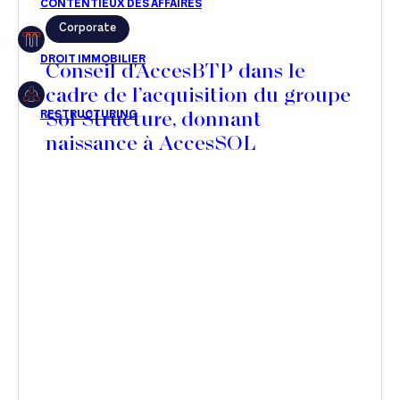
Corporate
Restructuring
Conseil d'AccesBTP dans le
cadre de l’acquisition du groupe
Sol Structure, donnant
Article
naissance à AccesSOL
Cabinet
Presse
Récompense
Transaction