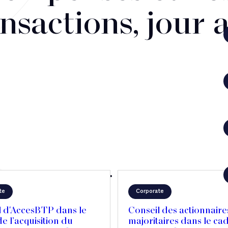
nsactions, jour 
te
Corporate
l d'AccesBTP dans le
Conseil des actionnaire
e l’acquisition du
majoritaires dans le ca