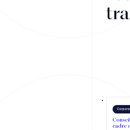
Fusions-acquisitions et opérations stratégiques
tra
Financement
Fiscalité
Droit public des affaires
Droit social
Contentieux des affaires
Droit immobilier
Restructuring
Corpora
Article
Consei
cadre d
Cabinet