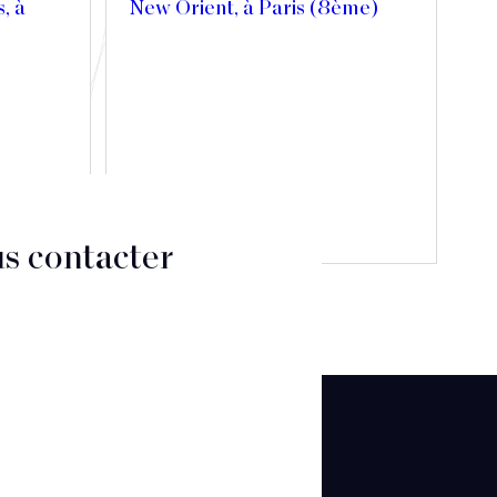
s, à
New Orient, à Paris (8ème)
Découvrir
s contacter
CT