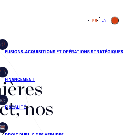
Ouvrir la
FR
EN
recherche
ières
et, nos
s