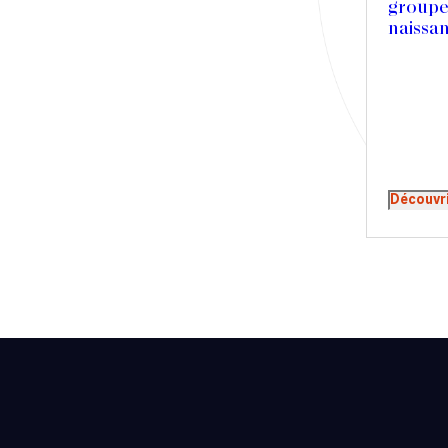
groupe
Presse
naissa
Récompense
Transaction
Découvr