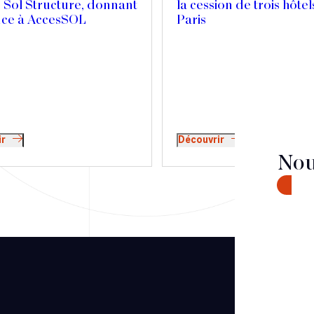
 Sol Structure, donnant
la cession de trois hôtel
nce à AccesSOL
Paris
ir
Découvrir
Nou
CONTA