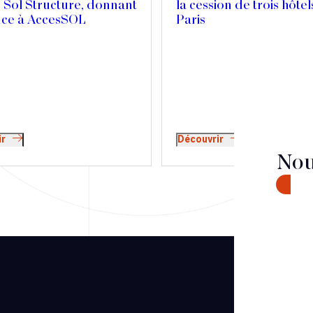
 Sol Structure, donnant
la cession de trois hôtel
nce à AccesSOL
Paris
ir
Découvrir
Nou
CONTA