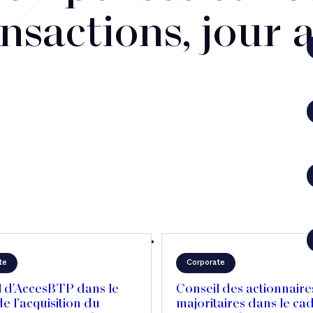
nsactions, jour 
te
Corporate
l d'AccesBTP dans le
Conseil des actionnaire
e l’acquisition du
majoritaires dans le ca