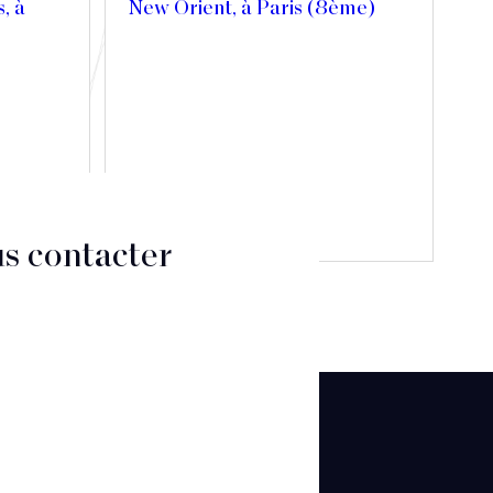
s, à
New Orient, à Paris (8ème)
Découvrir
s contacter
CT