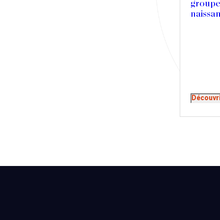
groupe
Presse
naissa
Récompense
Transaction
Découvr