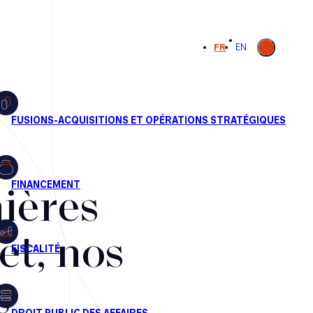
Ouvrir la
FR
EN
recherche
ières
et, nos
s