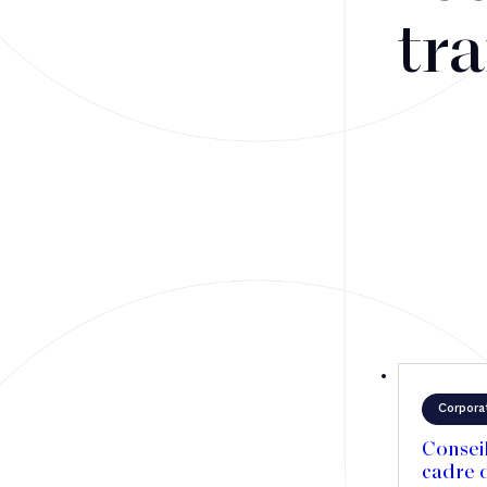
Fusions-acquisitions et opérations stratégiques
tra
Financement
Fiscalité
Droit public des affaires
Droit social
Contentieux des affaires
Droit immobilier
Restructuring
Corpora
Article
Consei
cadre d
Cabinet