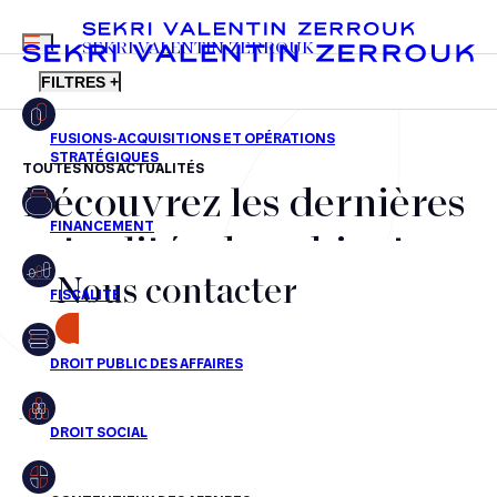
MENU
SEKRI VALENTIN ZERROUK
FILTRES +
TOUTES NOS ACTUALITÉS
Découvrez les dernières
FR
EN
Fusions-acquisitions et opérations stratégiques
actualités du cabinet,
Financement
Nous contacter
nos récompenses et nos
Fiscalité
transactions, jour après
CONTACT
Droit public des affaires
jour
Droit social
Contentieux des affaires
Aucun résultats pour cette recherche
Droit immobilier