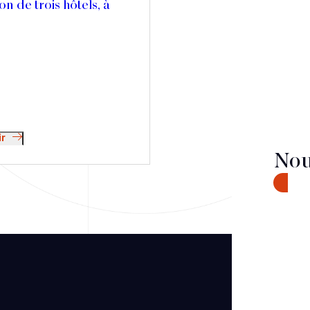
on de trois hôtels, à
ir
Nou
CONTA