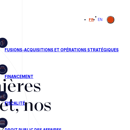
Ouvrir la
FR
EN
recherche
ières
et, nos
s