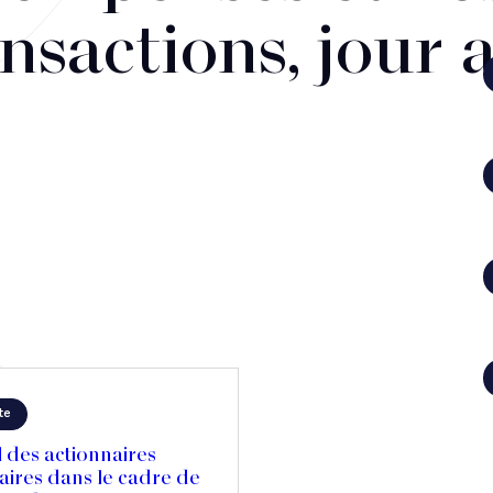
nsactions, jour 
te
 des actionnaires
aires dans le cadre de