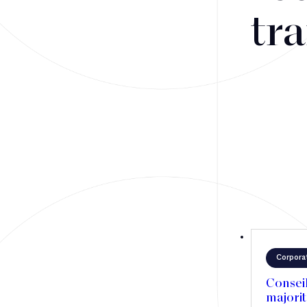
Fusions-acquisitions et opérations stratégiques
tra
Financement
Fiscalité
Droit public des affaires
Droit social
Contentieux des affaires
Droit immobilier
Restructuring
Corpora
Article
Conseil
majorit
Cabinet