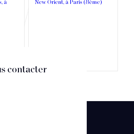
s, à
New Orient, à Paris (8ème)
Découvrir
s contacter
CT