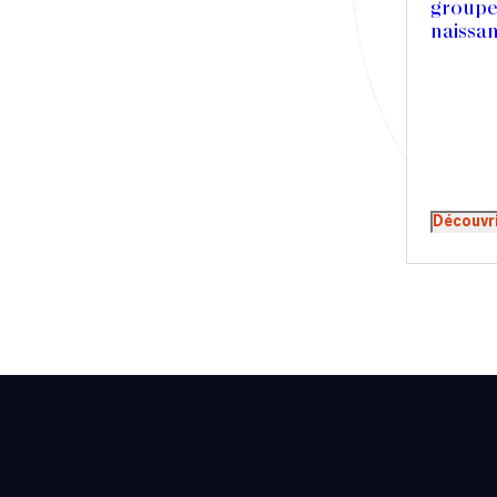
groupe
Presse
naissa
Récompense
Transaction
Découvr