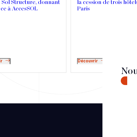
 Sol Structure, donnant
la cession de trois hôtel
nce à AccesSOL
Paris
ir
Découvrir
Nou
CONTA