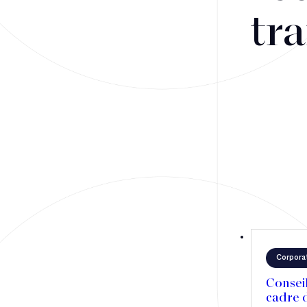
Fusions-acquisitions et opérations stratégiques
tra
Financement
Fiscalité
Droit public des affaires
Droit social
Contentieux des affaires
Droit immobilier
Restructuring
Corpora
Article
Consei
cadre d
Cabinet