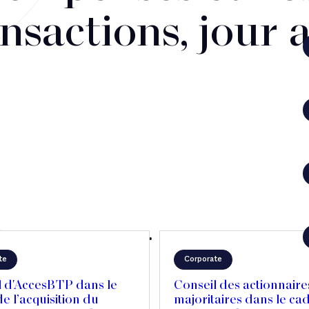
nsactions, jour 
te
Corporate
l d'AccesBTP dans le
Conseil des actionnaire
e l’acquisition du
majoritaires dans le ca