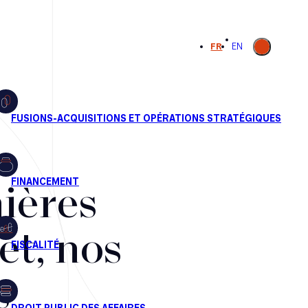
Ouvrir la
FR
EN
recherche
ières
et, nos
s