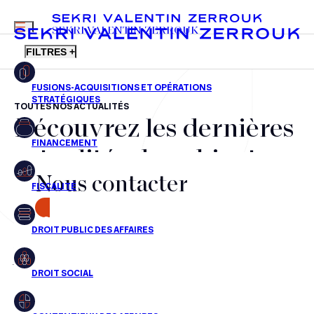
MENU
SEKRI VALENTIN ZERROUK
FILTRES +
TOUTES NOS ACTUALITÉS
Découvrez les dernières
FR
EN
Fusions-acquisitions et opérations stratégiques
actualités du cabinet,
Financement
Nous contacter
nos récompenses et nos
Fiscalité
transactions, jour après
CONTACT
Droit public des affaires
jour
Droit social
Contentieux des affaires
Aucun résultats pour cette recherche
Droit immobilier