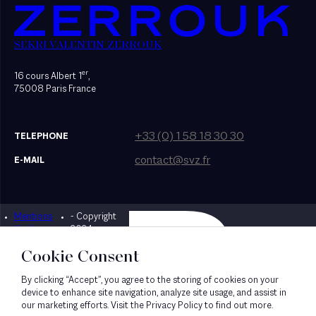
SEKRI VALENTIN ZERROUK
er
16 cours Albert 1
,
75008 Paris France
+33 (0) 1 58 18 30 30
TELEPHONE
contact@svz.fr
E-MAIL
Mentions
- Copyright
Designed by Bonhomme
légales
2024
Cookie Consent
By clicking “Accept”, you agree to the storing of cookies on your
device to enhance site navigation, analyze site usage, and assist in
our marketing efforts. Visit the Privacy Policy to find out more.