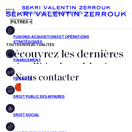
MENU
SEKRI VALENTIN ZERROUK
FILTRES +
TOUTES NOS ACTUALITÉS
Découvrez les dernières
FR
EN
Fusions-acquisitions et opérations stratégiques
actualités du cabinet,
Financement
Nous contacter
nos récompenses et nos
Fiscalité
transactions, jour après
CONTACT
Droit public des affaires
jour
Droit social
Contentieux des affaires
Aucun résultats pour cette recherche
Droit immobilier