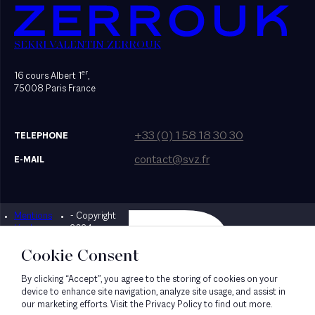
SEKRI VALENTIN ZERROUK
er
16 cours Albert 1
,
75008 Paris France
+33 (0) 1 58 18 30 30
TELEPHONE
contact@svz.fr
E-MAIL
Mentions
- Copyright
Designed by Bonhomme
légales
2024
Cookie Consent
By clicking “Accept”, you agree to the storing of cookies on your
device to enhance site navigation, analyze site usage, and assist in
our marketing efforts. Visit the Privacy Policy to find out more.