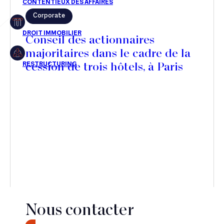
Corporate
Restructuring
Conseil des actionnaires
majoritaires dans le cadre de la
cession de trois hôtels, à Paris
Article
Cabinet
Presse
Récompense
Transaction
Nous contacter