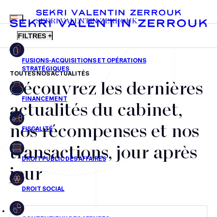
MENU
SEKRI VALENTIN ZERROUK
FILTRES +
TOUTES NOS ACTUALITÉS
Découvrez les dernières
FR
EN
Fusions-acquisitions et opérations stratégiques
actualités du cabinet,
Financement
nos récompenses et nos
Fiscalité
transactions, jour après
Droit public des affaires
jour
Droit social
Contentieux des affaires
Droit immobilier