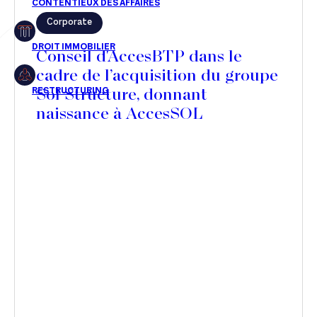
Corporate
Restructuring
Conseil d'AccesBTP dans le
cadre de l’acquisition du groupe
Sol Structure, donnant
Article
naissance à AccesSOL
Cabinet
Presse
Récompense
Transaction