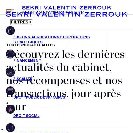
MENU
SEKRI VALENTIN ZERROUK
FILTRES +
TOUTES NOS ACTUALITÉS
Découvrez les dernières
FR
EN
Fusions-acquisitions et opérations stratégiques
actualités du cabinet,
Financement
nos récompenses et nos
Fiscalité
transactions, jour après
Droit public des affaires
jour
Droit social
Contentieux des affaires
Droit immobilier