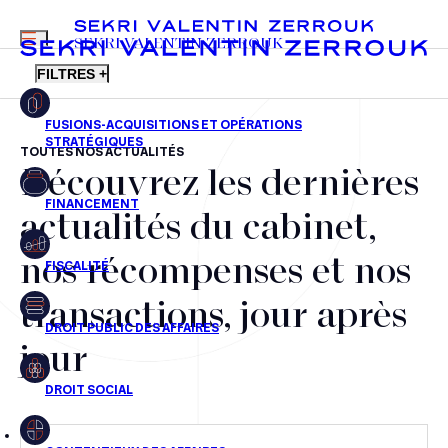
MENU
SEKRI VALENTIN ZERROUK
FILTRES +
TOUTES NOS ACTUALITÉS
Découvrez les dernières
FR
EN
Fusions-acquisitions et opérations stratégiques
actualités du cabinet,
Financement
nos récompenses et nos
Fiscalité
transactions, jour après
Droit public des affaires
jour
Droit social
Contentieux des affaires
Droit immobilier