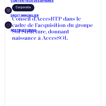
Corporate
Restructuring
Conseil d'AccesBTP dans le
cadre de l’acquisition du groupe
Sol Structure, donnant
Article
naissance à AccesSOL
Cabinet
Presse
Récompense
Transaction