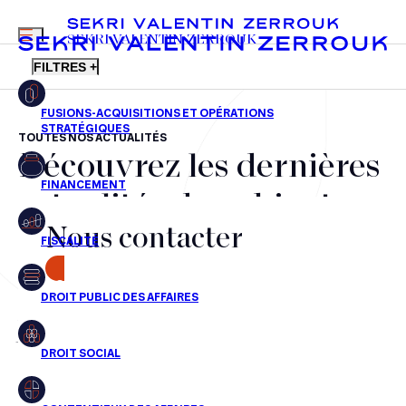
MENU
SEKRI VALENTIN ZERROUK
FILTRES +
TOUTES NOS ACTUALITÉS
Découvrez les dernières
FR
EN
Fusions-acquisitions et opérations stratégiques
actualités du cabinet,
Financement
Nous contacter
nos récompenses et nos
Fiscalité
transactions, jour après
CONTACT
Droit public des affaires
jour
Droit social
Contentieux des affaires
Aucun résultats pour cette recherche
Droit immobilier