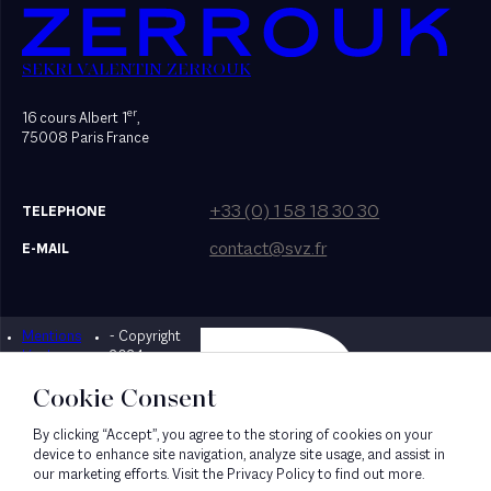
SEKRI VALENTIN ZERROUK
er
16 cours Albert 1
,
75008 Paris France
+33 (0) 1 58 18 30 30
TELEPHONE
contact@svz.fr
E-MAIL
Mentions
- Copyright
Designed by Bonhomme
légales
2024
Cookie Consent
By clicking “Accept”, you agree to the storing of cookies on your
device to enhance site navigation, analyze site usage, and assist in
our marketing efforts. Visit the Privacy Policy to find out more.