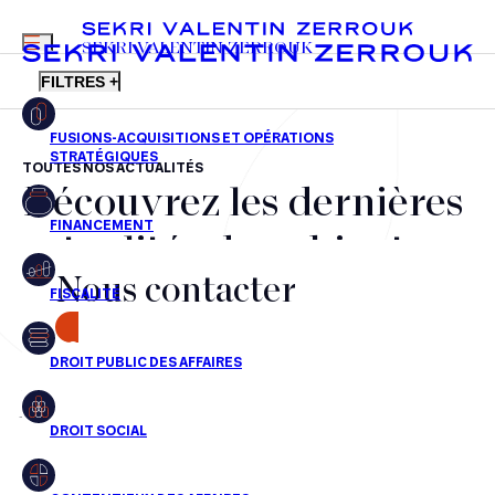
MENU
SEKRI VALENTIN ZERROUK
FILTRES +
TOUTES NOS ACTUALITÉS
Découvrez les dernières
FR
EN
Fusions-acquisitions et opérations stratégiques
actualités du cabinet,
Financement
Nous contacter
nos récompenses et nos
Fiscalité
transactions, jour après
CONTACT
Droit public des affaires
jour
Droit social
Contentieux des affaires
Aucun résultats pour cette recherche
Droit immobilier