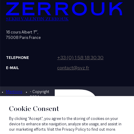
SEKRI VALENTIN ZERROUK
er
16 cours Albert 1
,
75008 Paris France
+33 (0) 1 58 18 30 30
TELEPHONE
contact@svz.fr
E-MAIL
Mentions
- Copyright
Designed by Bonhomme
légales
2024
Cookie Consent
By clicking “Accept”, you agree to the storing of cookies on your
device to enhance site navigation, analyze site usage, and assist in
our marketing efforts. Visit the Privacy Policy to find out more.