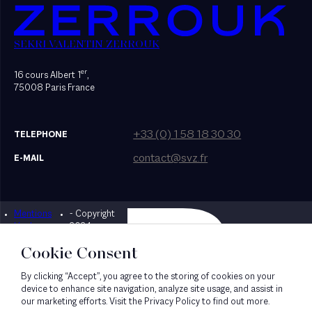
SEKRI VALENTIN ZERROUK
er
16 cours Albert 1
,
75008 Paris France
+33 (0) 1 58 18 30 30
TELEPHONE
contact@svz.fr
E-MAIL
Mentions
- Copyright
Designed by Bonhomme
légales
2024
Cookie Consent
By clicking “Accept”, you agree to the storing of cookies on your
device to enhance site navigation, analyze site usage, and assist in
our marketing efforts. Visit the Privacy Policy to find out more.