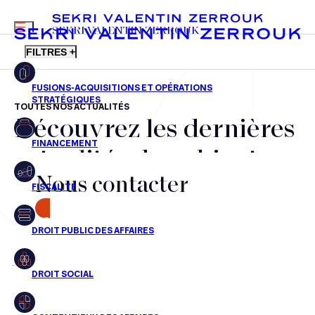
MENU
SEKRI VALENTIN ZERROUK
FILTRES +
TOUTES NOS ACTUALITÉS
Découvrez les dernières
FR
EN
Fusions-acquisitions et opérations stratégiques
actualités du cabinet,
Financement
Nous contacter
nos récompenses et nos
Fiscalité
transactions, jour après
CONTACT
Droit public des affaires
jour
Droit social
Contentieux des affaires
Aucun résultats pour cette recherche
Droit immobilier