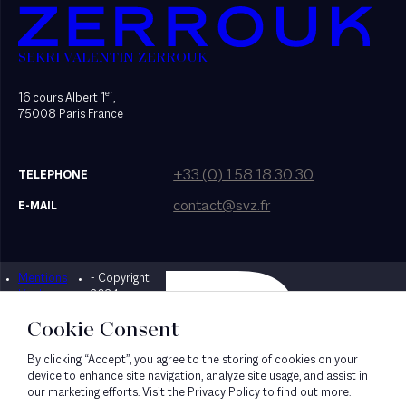
SEKRI VALENTIN ZERROUK
er
16 cours Albert 1
,
75008 Paris France
+33 (0) 1 58 18 30 30
TELEPHONE
contact@svz.fr
E-MAIL
Mentions
- Copyright
Designed by Bonhomme
légales
2024
Cookie Consent
By clicking “Accept”, you agree to the storing of cookies on your
device to enhance site navigation, analyze site usage, and assist in
our marketing efforts. Visit the Privacy Policy to find out more.