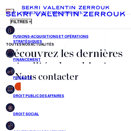
MENU
SEKRI VALENTIN ZERROUK
FILTRES +
TOUTES NOS ACTUALITÉS
Découvrez les dernières
FR
EN
Fusions-acquisitions et opérations stratégiques
actualités du cabinet,
Financement
Nous contacter
nos récompenses et nos
Fiscalité
transactions, jour après
CONTACT
Droit public des affaires
jour
Droit social
Contentieux des affaires
Aucun résultats pour cette recherche
Droit immobilier