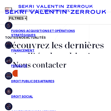
MENU
SEKRI VALENTIN ZERROUK
FILTRES +
TOUTES NOS ACTUALITÉS
Découvrez les dernières
FR
EN
Fusions-acquisitions et opérations stratégiques
actualités du cabinet,
Financement
Nous contacter
nos récompenses et nos
Fiscalité
transactions, jour après
CONTACT
Droit public des affaires
jour
Droit social
Contentieux des affaires
Aucun résultats pour cette recherche
Droit immobilier