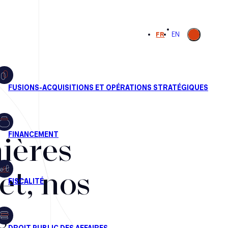
Ouvrir la
FR
EN
recherche
ières
et, nos
s