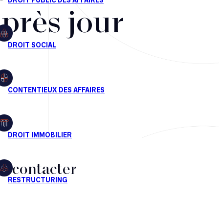
après jour
s contacter
CT