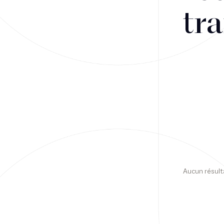
tra
Financement
Fiscalité
Droit public des affaires
Droit social
Contentieux des affaires
Droit immobilier
Restructuring
Aucun résult
Article
Cabinet
Presse