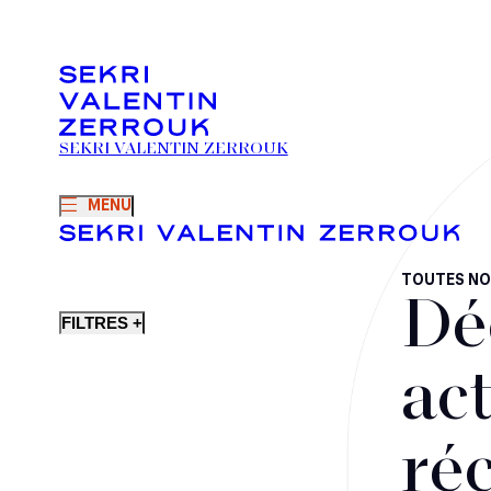
SEKRI VALENTIN ZERROUK
MENU
TOUTES NO
Dé
FILTRES +
act
ré
Fusions-acquisitions et opérations stratégiques