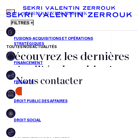
MENU
SEKRI VALENTIN ZERROUK
FILTRES +
TOUTES NOS ACTUALITÉS
Découvrez les dernières
FR
EN
Fusions-acquisitions et opérations stratégiques
actualités du cabinet,
Financement
Nous contacter
nos récompenses et nos
Fiscalité
transactions, jour après
CONTACT
Droit public des affaires
jour
Droit social
Contentieux des affaires
Aucun résultats pour cette recherche
Droit immobilier