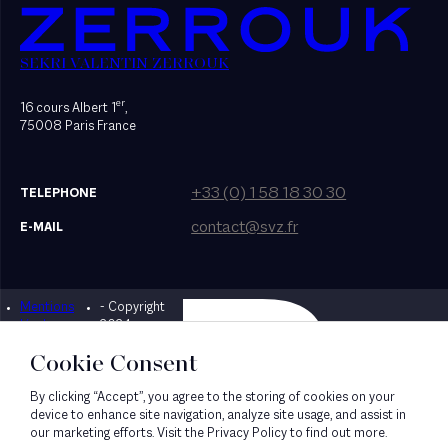
SEKRI VALENTIN ZERROUK
er
16 cours Albert 1
,
75008 Paris France
+33 (0) 1 58 18 30 30
TELEPHONE
contact@svz.fr
E-MAIL
Mentions
- Copyright
Designed by Bonhomme
légales
2024
Cookie Consent
By clicking “Accept”, you agree to the storing of cookies on your
device to enhance site navigation, analyze site usage, and assist in
our marketing efforts. Visit the Privacy Policy to find out more.