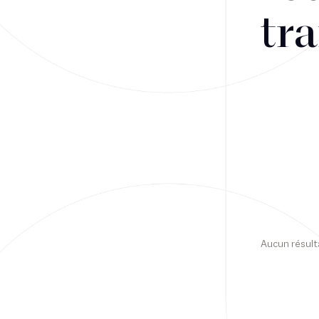
tra
Financement
Fiscalité
Droit public des affaires
Droit social
Contentieux des affaires
Droit immobilier
Restructuring
Aucun résult
Article
Cabinet
Presse