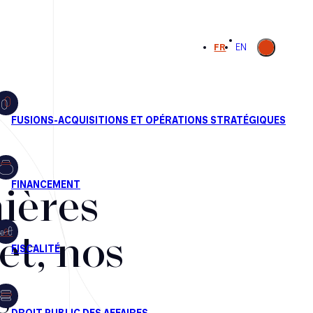
Ouvrir la
FR
EN
recherche
ières
et, nos
s