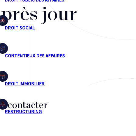
après jour
s contacter
CT