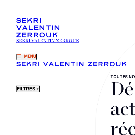
SEKRI VALENTIN ZERROUK
MENU
TOUTES NO
Dé
FILTRES +
act
ré
Fusions-acquisitions et opérations stratégiques