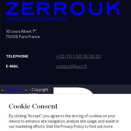
SEKRI VALENTIN ZERROUK
er
16 cours Albert 1
,
75008 Paris France
+33 (0) 1 58 18 30 30
TELEPHONE
contact@svz.fr
E-MAIL
Mentions
- Copyright
Designed by Bonhomme
légales
2024
Cookie Consent
By clicking “Accept”, you agree to the storing of cookies on your
device to enhance site navigation, analyze site usage, and assist in
our marketing efforts. Visit the Privacy Policy to find out more.