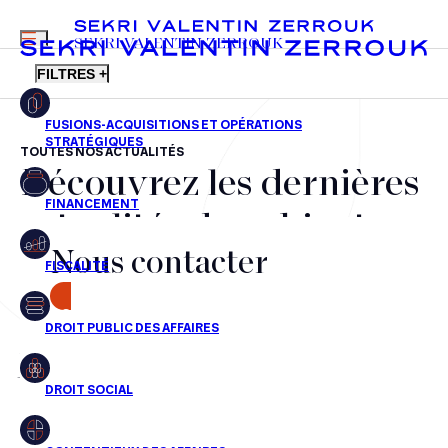
MENU
SEKRI VALENTIN ZERROUK
FILTRES +
TOUTES NOS ACTUALITÉS
Découvrez les dernières
FR
EN
Fusions-acquisitions et opérations stratégiques
actualités du cabinet,
Financement
Nous contacter
nos récompenses et nos
Fiscalité
transactions, jour après
CONTACT
Droit public des affaires
jour
Droit social
Contentieux des affaires
Aucun résultats pour cette recherche
Droit immobilier