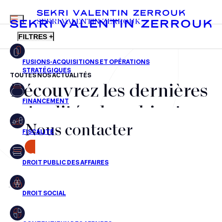
MENU
SEKRI VALENTIN ZERROUK
FILTRES +
TOUTES NOS ACTUALITÉS
Découvrez les dernières
FR
EN
Fusions-acquisitions et opérations stratégiques
actualités du cabinet,
Financement
Nous contacter
nos récompenses et nos
Fiscalité
transactions, jour après
CONTACT
Droit public des affaires
jour
Droit social
Contentieux des affaires
Aucun résultats pour cette recherche
Droit immobilier