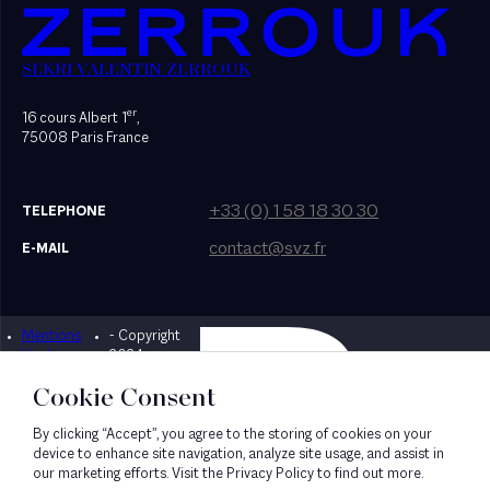
SEKRI VALENTIN ZERROUK
er
16 cours Albert 1
,
75008 Paris France
+33 (0) 1 58 18 30 30
TELEPHONE
contact@svz.fr
E-MAIL
Mentions
- Copyright
Designed by Bonhomme
légales
2024
Cookie Consent
By clicking “Accept”, you agree to the storing of cookies on your
device to enhance site navigation, analyze site usage, and assist in
our marketing efforts. Visit the Privacy Policy to find out more.