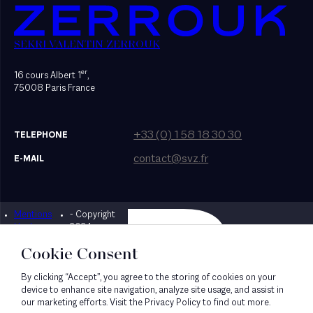
SEKRI VALENTIN ZERROUK
er
16 cours Albert 1
,
75008 Paris France
+33 (0) 1 58 18 30 30
TELEPHONE
contact@svz.fr
E-MAIL
Mentions
- Copyright
Designed by Bonhomme
légales
2024
Cookie Consent
By clicking “Accept”, you agree to the storing of cookies on your
device to enhance site navigation, analyze site usage, and assist in
our marketing efforts. Visit the Privacy Policy to find out more.