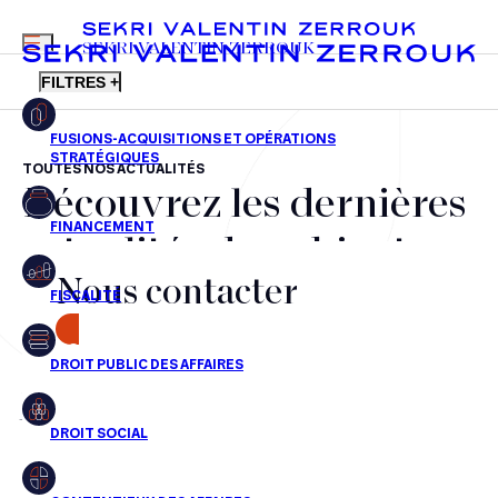
MENU
SEKRI VALENTIN ZERROUK
FILTRES +
TOUTES NOS ACTUALITÉS
Découvrez les dernières
FR
EN
Fusions-acquisitions et opérations stratégiques
actualités du cabinet,
Financement
Nous contacter
nos récompenses et nos
Fiscalité
transactions, jour après
CONTACT
Droit public des affaires
jour
Droit social
Contentieux des affaires
Aucun résultats pour cette recherche
Droit immobilier