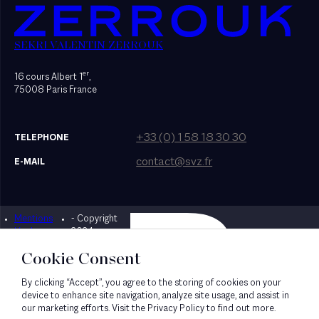
SEKRI VALENTIN ZERROUK
er
16 cours Albert 1
,
75008 Paris France
+33 (0) 1 58 18 30 30
TELEPHONE
contact@svz.fr
E-MAIL
Mentions
- Copyright
Designed by Bonhomme
légales
2024
Cookie Consent
By clicking “Accept”, you agree to the storing of cookies on your
device to enhance site navigation, analyze site usage, and assist in
our marketing efforts. Visit the Privacy Policy to find out more.