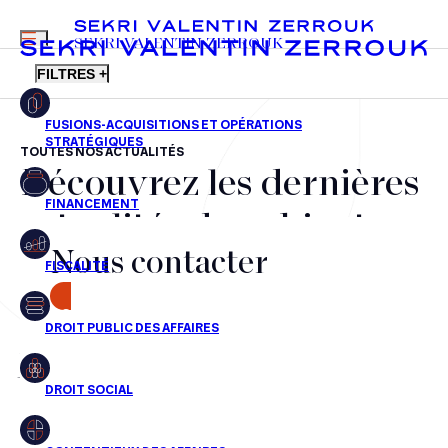
MENU
SEKRI VALENTIN ZERROUK
FILTRES +
TOUTES NOS ACTUALITÉS
Découvrez les dernières
FR
EN
Fusions-acquisitions et opérations stratégiques
actualités du cabinet,
Financement
Nous contacter
nos récompenses et nos
Fiscalité
transactions, jour après
CONTACT
Droit public des affaires
jour
Droit social
Contentieux des affaires
Aucun résultats pour cette recherche
Droit immobilier