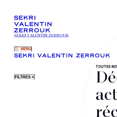
SEKRI VALENTIN ZERROUK
MENU
TOUTES NO
Dé
FILTRES +
act
ré
Fusions-acquisitions et opérations stratégiques