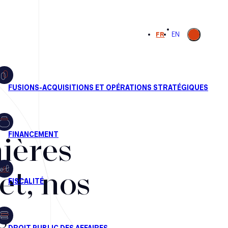
Ouvrir la
FR
EN
recherche
ières
et, nos
s