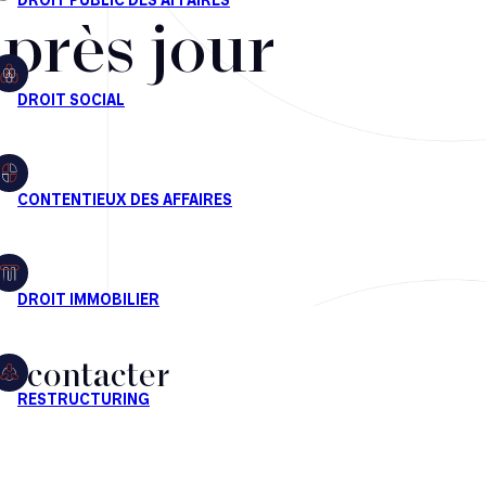
après jour
s contacter
CT