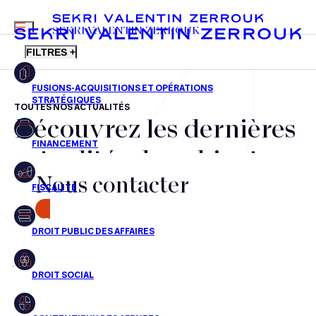
MENU
SEKRI VALENTIN ZERROUK
FILTRES +
TOUTES NOS ACTUALITÉS
Découvrez les dernières
FR
EN
Fusions-acquisitions et opérations stratégiques
actualités du cabinet,
Financement
Nous contacter
nos récompenses et nos
Fiscalité
transactions, jour après
CONTACT
Droit public des affaires
jour
Droit social
Contentieux des affaires
Aucun résultats pour cette recherche
Droit immobilier