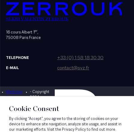
SEKRI VALENTIN ZERROUK
er
16 cours Albert 1
,
75008 Paris France
+33 (0) 1 58 18 30 30
TELEPHONE
contact@svz.fr
E-MAIL
Mentions
- Copyright
Designed by Bonhomme
légales
2024
Cookie Consent
By clicking “Accept”, you agree to the storing of cookies on your
device to enhance site navigation, analyze site usage, and assist in
our marketing efforts. Visit the Privacy Policy to find out more.