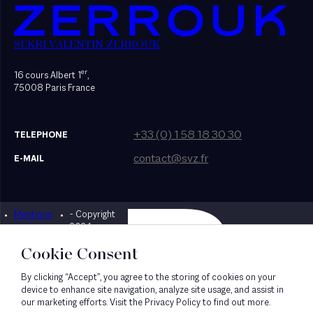
SEKRI VALENTIN ZERROUK
er
16 cours Albert 1
,
75008 Paris France
+33 (0) 1 58 18 30 30
TELEPHONE
contact@svz.fr
E-MAIL
Mentions
- Copyright
Designed by Bonhomme
légales
2024
Cookie Consent
By clicking “Accept”, you agree to the storing of cookies on your
device to enhance site navigation, analyze site usage, and assist in
our marketing efforts. Visit the Privacy Policy to find out more.