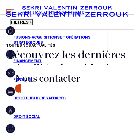
MENU
SEKRI VALENTIN ZERROUK
FILTRES +
TOUTES NOS ACTUALITÉS
Découvrez les dernières
FR
EN
Fusions-acquisitions et opérations stratégiques
actualités du cabinet,
Financement
Nous contacter
nos récompenses et nos
Fiscalité
transactions, jour après
CONTACT
Droit public des affaires
jour
Droit social
Contentieux des affaires
Aucun résultats pour cette recherche
Droit immobilier