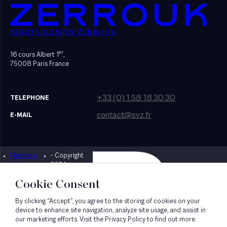
SEKRI VALENTIN ZERROUK
er
16 cours Albert 1
,
75008 Paris France
+33 (0) 1 58 18 30 30
TELEPHONE
contact@svz.fr
E-MAIL
Mentions
- Copyright
Designed by Bonhomme
légales
2024
Cookie Consent
By clicking “Accept”, you agree to the storing of cookies on your
device to enhance site navigation, analyze site usage, and assist in
our marketing efforts. Visit the Privacy Policy to find out more.