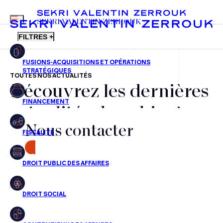
MENU
SEKRI VALENTIN ZERROUK
FILTRES +
TOUTES NOS ACTUALITÉS
Découvrez les dernières
FR
EN
Fusions-acquisitions et opérations stratégiques
actualités du cabinet,
Financement
Nous contacter
nos récompenses et nos
Fiscalité
transactions, jour après
CONTACT
Droit public des affaires
jour
Droit social
Contentieux des affaires
Aucun résultats pour cette recherche
Droit immobilier