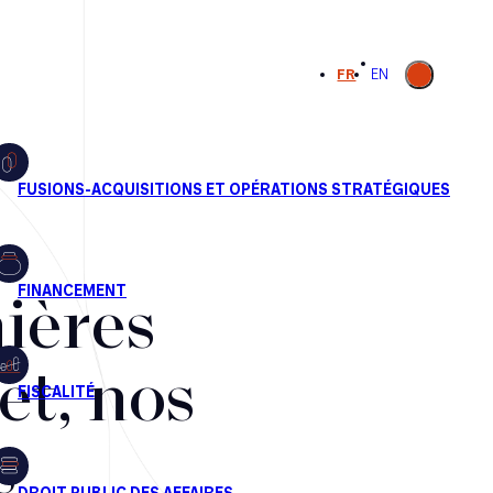
Ouvrir la
FR
EN
recherche
ières
et, nos
s