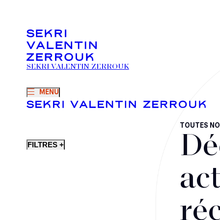
SEKRI VALENTIN ZERROUK
MENU
TOUTES NO
Dé
FILTRES +
act
ré
Fusions-acquisitions et opérations stratégiques