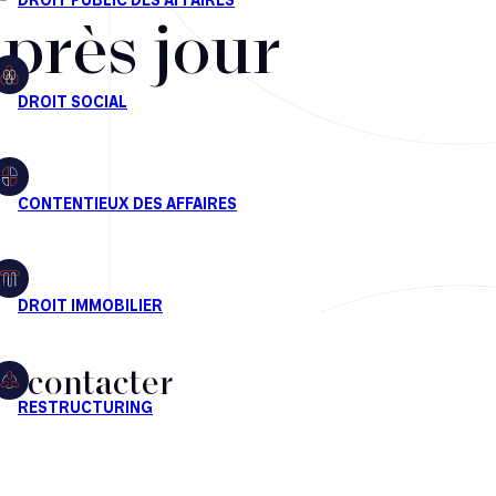
après jour
s contacter
CT