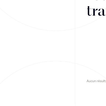
tra
Financement
Fiscalité
Droit public des affaires
Droit social
Contentieux des affaires
Droit immobilier
Restructuring
Aucun résult
Article
Cabinet
Presse