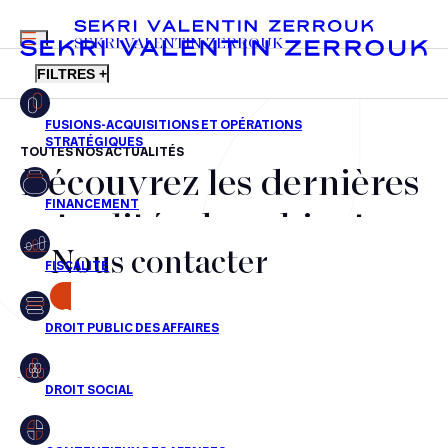
MENU
SEKRI VALENTIN ZERROUK
FILTRES +
TOUTES NOS ACTUALITÉS
Découvrez les dernières
FR
EN
Fusions-acquisitions et opérations stratégiques
actualités du cabinet,
Financement
Nous contacter
nos récompenses et nos
Fiscalité
transactions, jour après
CONTACT
Droit public des affaires
jour
Droit social
Contentieux des affaires
Aucun résultats pour cette recherche
Droit immobilier