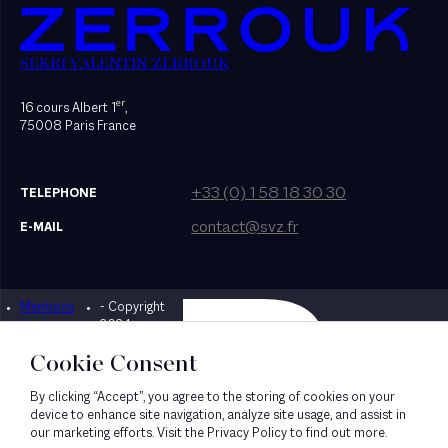
SEKRI VALENTIN ZERROUK
er
16 cours Albert 1
,
75008 Paris France
+33 (0) 1 58 18 30 30
TELEPHONE
contact@svz.fr
E-MAIL
Mentions
- Copyright
Designed by Bonhomme
légales
2024
Cookie Consent
By clicking “Accept”, you agree to the storing of cookies on your
device to enhance site navigation, analyze site usage, and assist in
our marketing efforts. Visit the Privacy Policy to find out more.