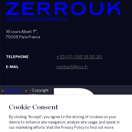
SEKRI VALENTIN ZERROUK
er
16 cours Albert 1
,
75008 Paris France
+33 (0) 1 58 18 30 30
TELEPHONE
contact@svz.fr
E-MAIL
Mentions
- Copyright
Designed by Bonhomme
légales
2024
Cookie Consent
By clicking “Accept”, you agree to the storing of cookies on your
device to enhance site navigation, analyze site usage, and assist in
our marketing efforts. Visit the Privacy Policy to find out more.