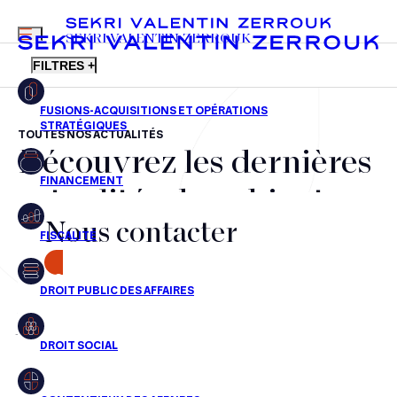
MENU
SEKRI VALENTIN ZERROUK
FILTRES +
TOUTES NOS ACTUALITÉS
Découvrez les dernières
FR
EN
Fusions-acquisitions et opérations stratégiques
actualités du cabinet,
Financement
Nous contacter
nos récompenses et nos
Fiscalité
transactions, jour après
CONTACT
Droit public des affaires
jour
Droit social
Contentieux des affaires
Aucun résultats pour cette recherche
Droit immobilier