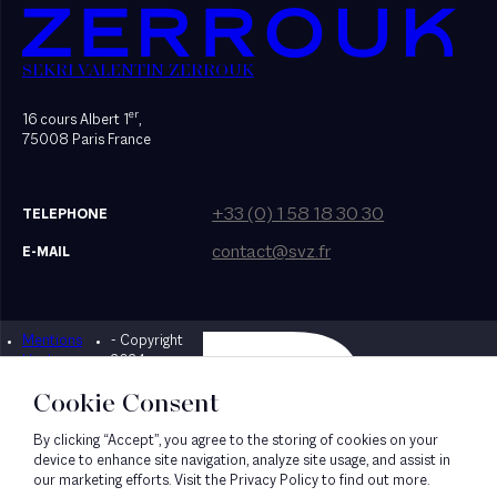
SEKRI VALENTIN ZERROUK
er
16 cours Albert 1
,
75008 Paris France
+33 (0) 1 58 18 30 30
TELEPHONE
contact@svz.fr
E-MAIL
Mentions
- Copyright
Designed by Bonhomme
légales
2024
Cookie Consent
By clicking “Accept”, you agree to the storing of cookies on your
device to enhance site navigation, analyze site usage, and assist in
our marketing efforts. Visit the Privacy Policy to find out more.