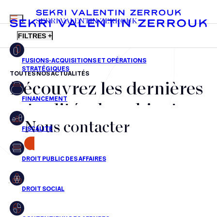
MENU
SEKRI VALENTIN ZERROUK
FILTRES +
TOUTES NOS ACTUALITÉS
Découvrez les dernières
FR
EN
Fusions-acquisitions et opérations stratégiques
actualités du cabinet,
Financement
Nous contacter
nos récompenses et nos
Fiscalité
transactions, jour après
CONTACT
Droit public des affaires
jour
Droit social
Contentieux des affaires
Aucun résultats pour cette recherche
Droit immobilier